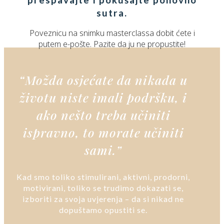
sutra.
Poveznicu na snimku masterclassa dobit ćete i
putem e-pošte. Pazite da ju ne propustite!
“Možda osjećate da nikada u
životu niste imali podršku, i
ako nešto treba učiniti
ispravno, to morate učiniti
sami.”
Kad smo toliko stimulirani, aktivni, prodorni,
motivirani, toliko se trudimo dokazati se,
izboriti za svoja uvjerenja – da si nikad ne
dopuštamo opustiti se.