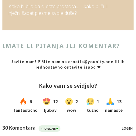
Kako bi bilo da si date prostora… …kako bi čuli
nježni šapat pjesme svoje duše?
IMATE LI PITANJA ILI KOMENTAR?
Javite nam! Pišite nam na croatia@younity.one ili ih
jednostavno ostavite ispod ❤