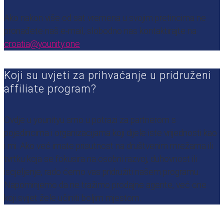
Ako nakon više od sat vremena u svojim pretincima ne
pronađete naš e-mail, slobodno nas kontaktirajte na
croatia@younity.one
Koji su uvjeti za prihvaćanje u pridruženi
affiliate program?
Ovdje u younityu smo u potrazi za partnerom s
pojedincima i organizacijama koji dijele iste vrijednosti kao
i mi.
Ako već imate prisutnost na društvenim mrežama ili
tvrtku koja se fokusira na osobni razvoj, duhovnost ili
iscjeljenje, rado ćemo vas pridružiti našem programu.
Napominjemo da ne tražimo prodajne agente, već one
koji svijet žele učiniti boljim mjestom.