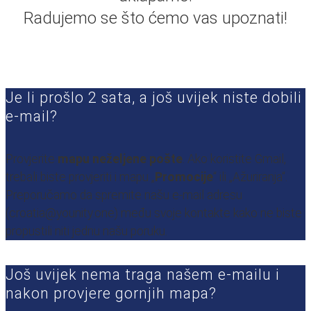
Radujemo se što ćemo vas upoznati!
Je li prošlo 2 sata, a još uvijek niste dobili
e-mail?
Provjerite
mapu neželjene pošte
. Ako koristite Gmail,
trebali biste provjeriti i mapu „
Promocije
“ ili „Ažuriranja“.
Preporučamo da spremite našu e-mail adresu
(croatia@younity.one) među svoje kontakte kako ne biste
propustili niti jednu našu poruku.
Još uvijek nema traga našem e-mailu i
nakon provjere gornjih mapa?