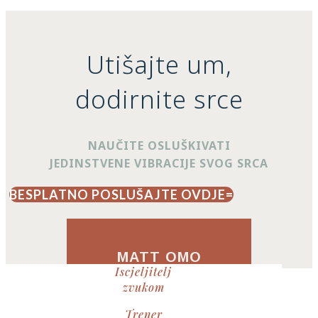
Utišajte um,
dodirnite srce
NAUČITE OSLUŠKIVATI
JEDINSTVENE VIBRACIJE SVOG SRCA
BESPLATNO POSLUŠAJTE OVDJE
MATT OMO
Iscjeljitelj
zvukom
Trener