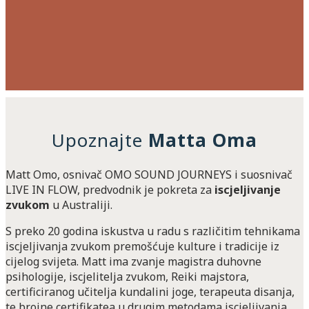
“Moćno! Veličanstveno! Kao ogromni valovi u
Upoznajte
Matta Oma
oceanu! ”
Gordana
Matt Omo, osnivač OMO SOUND JOURNEYS i suosnivač
LIVE IN FLOW, predvodnik je pokreta za
iscjeljivanje
zvukom
u Australiji.
S preko 20 godina iskustva u radu s različitim tehnikama
iscjeljivanja zvukom premošćuje kulture i tradicije iz
cijelog svijeta. Matt ima zvanje magistra duhovne
psihologije, iscjelitelja zvukom, Reiki majstora,
certificiranog učitelja kundalini joge, terapeuta disanja,
te brojne certifikatea u drugim metodama iscjeljivanja.