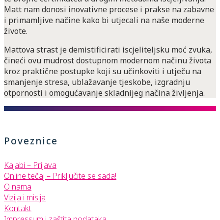
Matt nam donosi inovativne procese i prakse na zabavne
i primamljive načine kako bi utjecali na naše moderne
živote.
Mattova strast je demistificirati iscjeliteljsku moć zvuka,
čineći ovu mudrost dostupnom modernom načinu života
kroz praktične postupke koji su učinkoviti i utječu na
smanjenje stresa, ublažavanje tjeskobe, izgradnju
“
Matt ima nevjerojatno vodstvo i intuiciju, koji su
otpornosti i omogućavanje skladnijeg načina življenja.
povezani s ljudskošću i razumijevanjem koji
probijaju uobičajeno shvaćanje duhovnosti i
duhovnih procesa. To ga čini stvarnim i
pristupačnim. Rezultati su neosporivi kada dođu u
Poveznice
vaš život i počnu djelovati.
”
Kajabi – Prijava
Caroline
Online tečaj – Priključite se sada!
O nama
Vizija i misija
Kontakt
Impressum i zaštita podataka