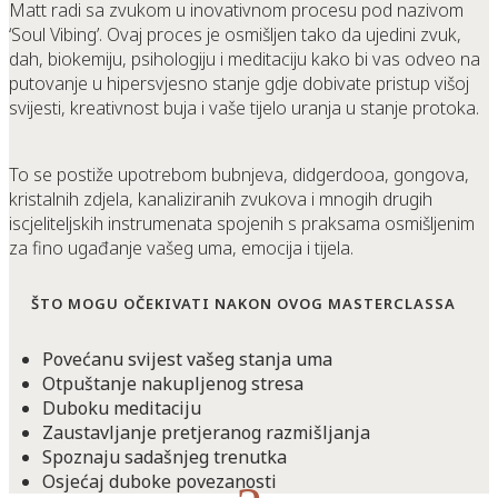
Matt radi sa zvukom u inovativnom procesu pod nazivom
‘Soul Vibing’. Ovaj proces je osmišljen tako da ujedini zvuk,
dah, biokemiju, psihologiju i meditaciju kako bi vas odveo na
putovanje u hipersvjesno stanje gdje dobivate pristup višoj
svijesti, kreativnost buja i vaše tijelo uranja u stanje protoka.
To se postiže upotrebom bubnjeva, didgerdooa, gongova,
kristalnih zdjela, kanaliziranih zvukova i mnogih drugih
iscjeliteljskih instrumenata spojenih s praksama osmišljenim
za fino ugađanje vašeg uma, emocija i tijela.
ŠTO MOGU OČEKIVATI NAKON OVOG MASTERCLASSA
Povećanu svijest vašeg stanja uma
Otpuštanje nakupljenog stresa
Duboku meditaciju
Zaustavljanje pretjeranog razmišljanja
Spoznaju sadašnjeg trenutka
Osjećaj duboke povezanosti