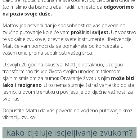
Lako se izgubiti u rutinama svakodnevnog života ili u onome
što mislimo da bismo trebali raditi, umjesto da
odgovorimo
na poziv svoje duše.
Mattov jedinstveni dar je sposobnost da vas povede na
zvučno putovanje koje će vam
proširiti svijest.
Uz vodstvo
te vokalne zvukove, drevne svete instrumente i frekvencije
Matt će vam pomoći da se pomaknete od koncepata u
vašem umu prema suptilnosti vašeg srca.
U svojih 20 godina iskustva, Matt je dotaknuo, uzdigao i
transformirao tisuće života svojim urođenim talentom i
sjajnim smislom za humor. Otvaranje životu s njim
može biti
lako i razigrano
. U to nema sumnje. Istraživanje tko doista
jesmo, u ovom trenutku u povijesti je od ključne važnosti za
sve nas.
Dopustite Mattu da vas povede na vođeno putovanje kroz
vibraciju zvuka!
Kako djeluje iscjeljivanje zvukom?