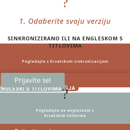
?
1. Odaberite svoju verziju
SINKRONIZIRANO ILI NA ENGLESKOM S
TITLOVIMA
?
Pogledajte s hrvatskom sinkronizacijom
2. Odaberite termin
Prijavite se!
?
HRVATSKA SINKRONIZACIJA
ENGLESKI S TITLOVIMA
?
Pogledajte na engleskom s
hrvatskim titlovima